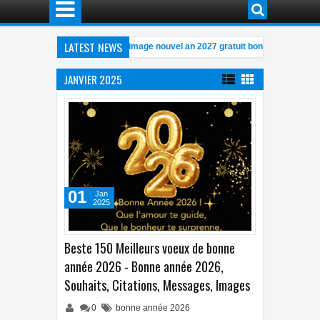
LATEST NEWS
istique, gratuite, GIF, animé, image nouvel an 2027 gratuit bonne année 2027
nimé, gratuit,humour, bonne année 2026 gif animé gratuit Humoristique
04:5
JANVIER 2025
 année 2026 - Bonne année 2026, Souhaits, Citations, Messages, Images
11:
01
Jan
2025
Beste 150 Meilleurs voeux de bonne
année 2026 - Bonne année 2026,
Souhaits, Citations, Messages, Images
0
bonne année 2026