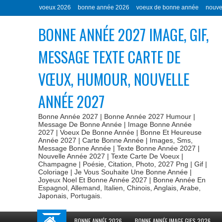
voeux 2026
bonne année 2026
voeux de bonne année
nouve
BONNE ANNÉE 2027 IMAGE, GIF,
MESSAGE TEXTE CARTE DE
VŒUX, HUMOUR, NOUVELLE
ANNÉE 2027
Bonne Année 2027 | Bonne Année 2027 Humour |
Message De Bonne Année | Image Bonne Année
2027 | Voeux De Bonne Année | Bonne Et Heureuse
Année 2027 | Carte Bonne Année | Images, Sms,
Message Bonne Année | Texte Bonne Année 2027 |
Nouvelle Année 2027 | Texte Carte De Voeux |
Champagne | Poésie, Citation, Photo, 2027 Png | Gif |
Coloriage | Je Vous Souhaite Une Bonne Année |
Joyeux Noel Et Bonne Année 2027 | Bonne Année En
Espagnol, Allemand, Italien, Chinois, Anglais, Arabe,
Japonais, Portugais.
BONNE ANNÉE 2026
BONNE ANNÉE IMAGE GIFS 2026