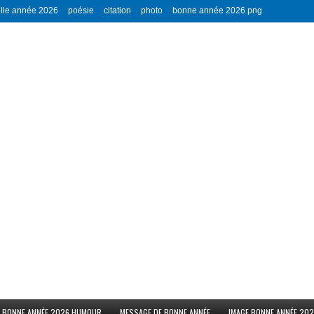
lle année 2026
poésie
citation
photo
bonne année 2026 png
BONNE ANNÉE 2026 HUMOUR
MESSAGE DE BONNE ANNÉE
IMAGE BONNE ANNÉE 20