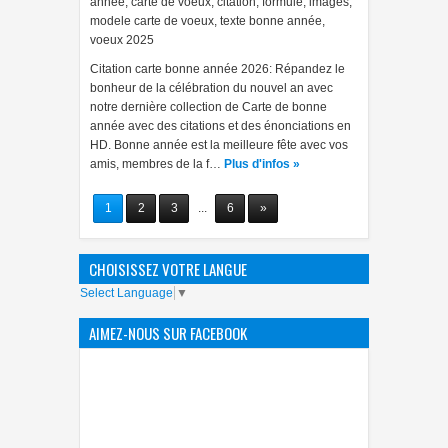
année
,
carte de voeux
,
citation
,
formule
,
images
,
modele carte de voeux
,
texte bonne année
,
voeux 2025
Citation carte bonne année 2026: Répandez le
bonheur de la célébration du nouvel an avec
notre dernière collection de Carte de bonne
année avec des citations et des énonciations en
HD. Bonne année est la meilleure fête avec vos
amis, membres de la f…
Plus d'infos »
1
2
3
...
6
»
CHOISISSEZ VOTRE LANGUE
Select Language
▼
AIMEZ-NOUS SUR FACEBOOK