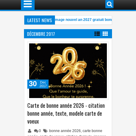
LATEST NEWS
stique, gratuite, GIF, animé, image nouvel an 2027 gratuit bonne année 2027 
imé, gratuit,humour, bonne année 2026 gif animé gratuit Humoristique
04:52
DÉCEMBRE 2017
année 2026 - Bonne année 2026, Souhaits, Citations, Messages, Images
11:2
30
Dec
2017
Carte de bonne année 2026 - citation
bonne année, texte, modele carte de
voeux
0
bonne année 2026
,
carte bonne