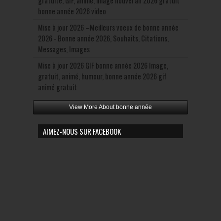
gratuite, GIF, animé, image nouvel an 2026 gratuit
bonne année 2026 video
Mise à jour 2026 –Meilleurs voeux de bonne année
2026 - Bonne année 2026, Souhaits, Citations,
Messages, Images
Mise à jour 2026 GIF bonne année 2026 Image,
gratuit, animé, humour, bonne année 2026 gif
animé gratuit
View More About bonne année
AIMEZ-NOUS SUR FACEBOOK