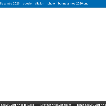
lle année 2026
poésie
citation
photo
bonne année 2026 png
BONNE ANNÉE 2026 HUMOUR
MESSAGE DE BONNE ANNÉE
IMAGE BONNE ANNÉE 20