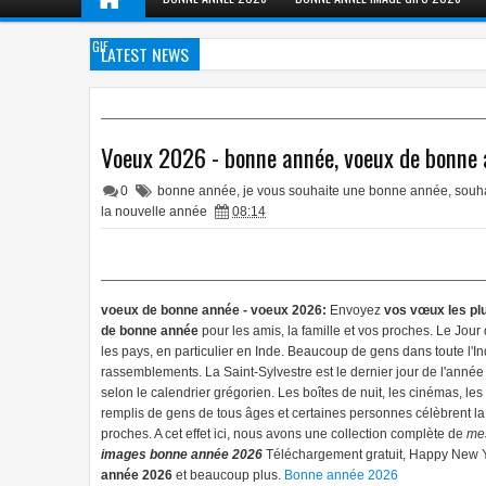
GIF
LATEST NEWS
Voeux 2026 - bonne année, voeux de bonne
0
bonne année
,
je vous souhaite une bonne année
,
souh
la nouvelle année
08:14
voeux de bonne année - voeux 2026:
Envoyez
vos vœux les pl
de bonne année
pour les amis, la famille et vos proches. Le Jour d
les pays, en particulier en Inde. Beaucoup de gens dans toute l'I
rassemblements. La Saint-Sylvestre est le dernier jour de l'année 
selon le calendrier grégorien. Les boîtes de nuit, les cinémas, les c
remplis de gens de tous âges et certaines personnes célèbrent 
proches. A cet effet ici, nous avons une collection complète de
mes
images bonne année 2026
Téléchargement gratuit, Happy New
année 2026
et beaucoup plus.
Bonne année 2026