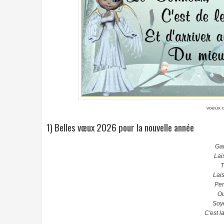
voeux 
1) Belles vœux 2026 pour la nouvelle année
Gar
Lai
T
Lais
Pen
Ou
Soy
C'est l