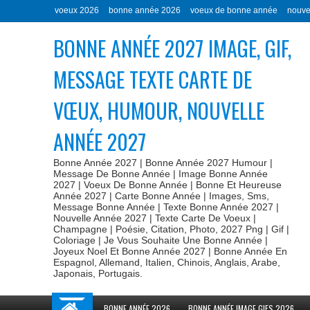
voeux 2026
bonne année 2026
voeux de bonne année
nouve
BONNE ANNÉE 2027 IMAGE, GIF,
MESSAGE TEXTE CARTE DE
VŒUX, HUMOUR, NOUVELLE
ANNÉE 2027
Bonne Année 2027 | Bonne Année 2027 Humour |
Message De Bonne Année | Image Bonne Année
2027 | Voeux De Bonne Année | Bonne Et Heureuse
Année 2027 | Carte Bonne Année | Images, Sms,
Message Bonne Année | Texte Bonne Année 2027 |
Nouvelle Année 2027 | Texte Carte De Voeux |
Champagne | Poésie, Citation, Photo, 2027 Png | Gif |
Coloriage | Je Vous Souhaite Une Bonne Année |
Joyeux Noel Et Bonne Année 2027 | Bonne Année En
Espagnol, Allemand, Italien, Chinois, Anglais, Arabe,
Japonais, Portugais.
BONNE ANNÉE 2026
BONNE ANNÉE IMAGE GIFS 2026