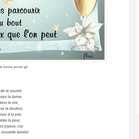
de bonne année gif
de le sourire
ssez la larme,
iens le rire,
se la douleur,
sez à la joie,
blie la peur,
ez joyeux, coz
a nouvelle année!