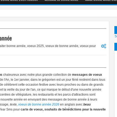
 année
S
aiter bonne année
,
voeux 2025
,
voeux de bonne année
,
voeux pour
us
chaleureux avec notre plus grande collection de
messages de voeux
e l'An, le 1er janvier, dans le grégorien est un jour férié restreint dans tous
nde célèbrent cette occasion festive avec leurs proches ou dans de grands
et la veille du jour de l'an, ce qui marque le début d'une nouvelle année
entres de villégiature, les restaurants et les parcs d'attractions sont
la nouvelle année en envoyant des messages de bonne année à leurs
sage, texte,
voeux de bonne année 2026
en anglais avec
beau
 Year Sms pour
carte de voeux, souhaits de bénédictions pour la nouvelle