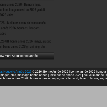
onne année 2026 - Humoristique,
, animé, image nouvel an 2026 gratuit
2026 video
2026 –Meilleurs voeux de bonne année
 année 2026, Souhaits, Citations,
mages
2026 GIF bonne année 2026 Image, gratuit,
r, bonne année 2026 gif animé gratuit
iew More About bonne année
ur, Nouvelle Année 2027
© 2026. Bonne Année 2026 | bonne année 2026 humour g
mages, sms, message bonne année | texte bonne année 2026 | nouvelle année 2026 
l et bonne année 2026 | bonne année en espagnol, allemand, italien, chinois, angla