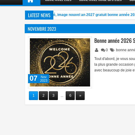
LATEST NEWS
istique, gratuite, GIF, animé, image nouvel an 2027 gratuit bonne année 2027
NOVEMBRE 2023
Bonne année 2026 Sou
0
bonne ann
Tout d'abord, je vous so
la plus grande occasion 
avec beaucoup de joie e
07
Nov
2023
1
2
3
...
6
»