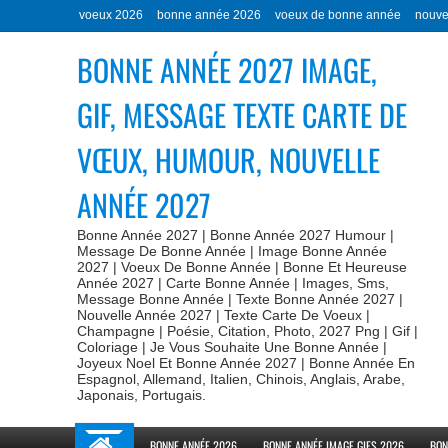
voeux 2026
bonne année 2026
voeux de bonne année
nouve
BONNE ANNÉE 2027 IMAGE,
GIF, MESSAGE TEXTE CARTE DE
VŒUX, HUMOUR, NOUVELLE
ANNÉE 2027
Bonne Année 2027 | Bonne Année 2027 Humour |
Message De Bonne Année | Image Bonne Année
2027 | Voeux De Bonne Année | Bonne Et Heureuse
Année 2027 | Carte Bonne Année | Images, Sms,
Message Bonne Année | Texte Bonne Année 2027 |
Nouvelle Année 2027 | Texte Carte De Voeux |
Champagne | Poésie, Citation, Photo, 2027 Png | Gif |
Coloriage | Je Vous Souhaite Une Bonne Année |
Joyeux Noel Et Bonne Année 2027 | Bonne Année En
Espagnol, Allemand, Italien, Chinois, Anglais, Arabe,
Japonais, Portugais.
BONNE ANNÉE 2026
BONNE ANNÉE IMAGE GIFS 2026
BON