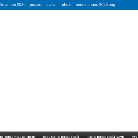
lle année 2026
poésie
citation
photo
bonne année 2026 png
NE ANNÉE 2026 HUMOUR
MESSAGE DE BONNE ANNÉE
IMAGE BONNE ANNÉE 2026
CAR