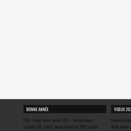
BONNE ANNÉE
VOEUX 20
500+ Image bonne année 2027 - Humoristique,
Nouvelle ann
gratuite, GIF, animé, image nouvel an 2027 gratuit
drole animé 