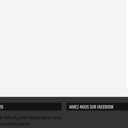
26
AIMEZ-NOUS SUR FACEBOOK
ée 2026 gif gratuit message humour carte
carte citation poèmes