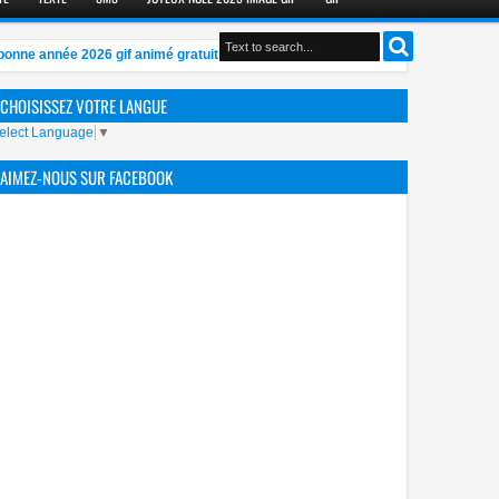
ne année 2026 gif animé gratuit Humoristique
Beste 1300 Meilleurs
10:30 AM
CHOISISSEZ VOTRE LANGUE
elect Language
▼
AIMEZ-NOUS SUR FACEBOOK