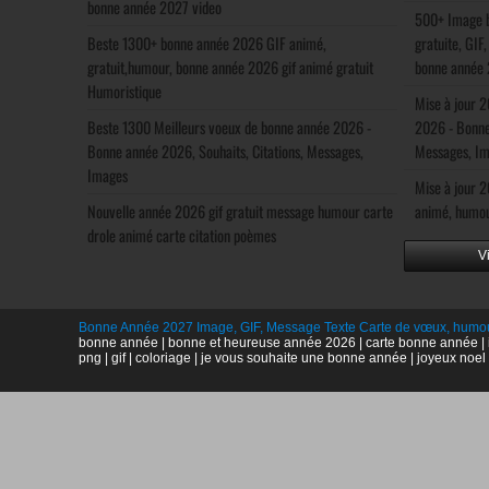
bonne année 2027 video
500+ Image b
Beste 1300+ bonne année 2026 GIF animé,
gratuite, GIF
gratuit,humour, bonne année 2026 gif animé gratuit
bonne année 
Humoristique
Mise à jour 
Beste 1300 Meilleurs voeux de bonne année 2026 -
2026 - Bonne
Bonne année 2026, Souhaits, Citations, Messages,
Messages, I
Images
Mise à jour 
Nouvelle année 2026 gif gratuit message humour carte
animé, humou
drole animé carte citation poèmes
V
Bonne Année 2027 Image, GIF, Message Texte Carte de vœux, humo
bonne année | bonne et heureuse année 2026 | carte bonne année | i
png | gif | coloriage | je vous souhaite une bonne année | joyeux noe