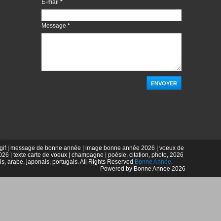
E-mail
*
Message
*
if | message de bonne année | image bonne année 2026 | voeux de
| texte carte de voeux | champagne | poésie, citation, photo, 2026
is, arabe, japonais, portugais. All Rights Reserved
Bonne Année
.
Powered by Bonne Année 2026